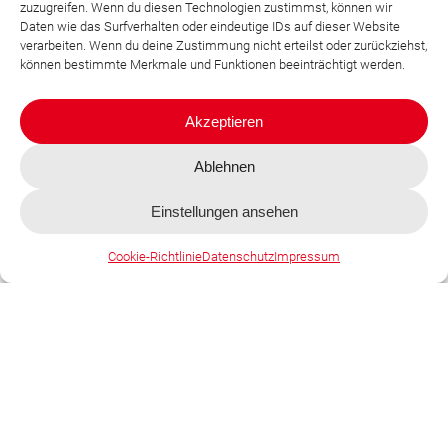
zuzugreifen. Wenn du diesen Technologien zustimmst, können wir
Moderne Haustechnik in
Daten wie das Surfverhalten oder eindeutige IDs auf dieser Website
verarbeiten. Wenn du deine Zustimmung nicht erteilst oder zurückziehst,
dritter Generation
können bestimmte Merkmale und Funktionen beeinträchtigt werden.
Akzeptieren
Wir sind ein mittelständisches Unternehmen,
das mittlerweile auf über 80 Jahre Erfahrung
Ablehnen
im Bereich der gesamten Haustechnik
Einstellungen ansehen
zurückblickt!
Cookie-Richtlinie
Datenschutz
Impressum
Unsere Philosophie ist es, uns ständig weiter
zu entwickeln und die technischen
Herausforderungen der immer neuen Umwelt
und klimafreundlichen Energien, regenerativen
Energien anzunehmen und umzusetzen.